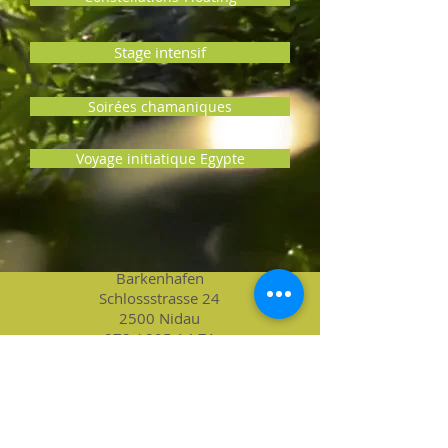
Stage intensif
Soirées chamaniques
Voyage initiatique Egypte
Barkenhafen
Schlossstrasse 24
2500 Nidau
078 /
805 14 71
JÉRÔME REY
Naturheilverfahren I
Schamanismus I