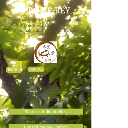
JÉRÔME REY
Naturheilverfahren I
Médecine naturelle
Schamanismus I
Chamanisme
Traumatherapie I
Trauma-Thérapie
FRANCAIS
DEUTSCH
Offres
Séances individuelles
Constellations-Floating