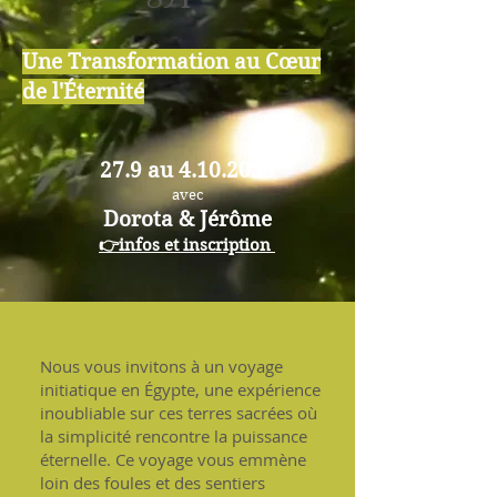
Une Transformation au Cœur
de l'Éternité
27.9 au
4.10.2025
avec
Dorota &
Jérôme
👉infos et
inscription
Nous vous invitons à un voyage
initiatique en Égypte, une expérience
inoubliable sur ces terres sacrées où
la simplicité rencontre la puissance
éternelle. Ce voyage vous emmène
loin des foules et des sentiers