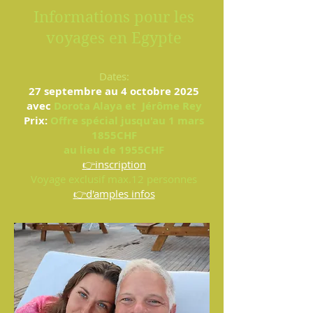
Informations pour les
voyages en Egypte
Dates:
27 septembre au 4 octobre 2025
avec
Dorota Alaya et
Jérôme Rey
Prix:
Offre spécial jusqu'au 1 mars
1855CHF
au lieu de 1955CHF
👉inscription
Voyage exclusif max.12 personnes
👉d'amples infos