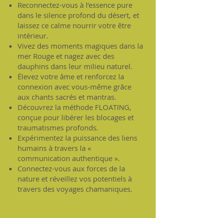
Reconnectez-vous à l’essence pure
dans le silence profond du désert, et
laissez ce calme nourrir votre être
intérieur.
Vivez des moments magiques dans la
mer Rouge et nagez avec des
dauphins dans leur milieu naturel.
Élevez votre âme et renforcez la
connexion avec vous-même grâce
aux chants sacrés et mantras.
Découvrez la méthode FLOATING,
conçue pour libérer les blocages et
traumatismes profonds.
Expérimentez la puissance des liens
humains à travers la «
communication authentique ».
Connectez-vous aux forces de la
nature et réveillez vos potentiels à
travers des voyages chamaniques.​