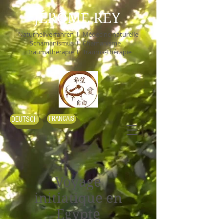
JÉRÔME REY
Naturheilverfahren I
Médecine naturelle
Schamanismus I
Chamanisme
Traumatherapie I
Trauma-Thérapie
FRANCAIS
DEUTSCH
Voyage
initiatique en
Egypte