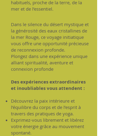
habituels, proche de la terre, de la
mer et de l’essentiel.
Dans le silence du désert mystique et
la générosité des eaux cristallines de
la mer Rouge, ce voyage initiatique
vous offre une opportunité précieuse
de reconnexion profonde.​
Plongez dans une expérience unique
alliant spiritualité, aventure et
connexion profonde​
Des expériences extraordinaires
et inoubliables vous attendent :
Découvrez la paix intérieure et
l’équilibre du corps et de l’esprit à
travers des pratiques de yoga.
Exprimez-vous librement et libérez
votre énergie grâce au mouvement
spontané.